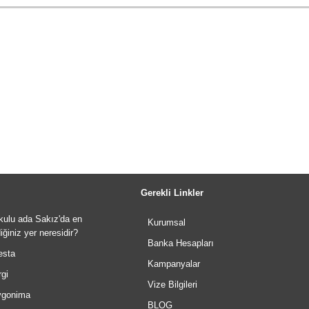
Gerekli Linkler
kulu ada Sakız'da en
Kurumsal
ğiniz yer neresidir?
Banka Hesapları
sta
Kampanyalar
gi
Vize Bilgileri
gonima
BLOG