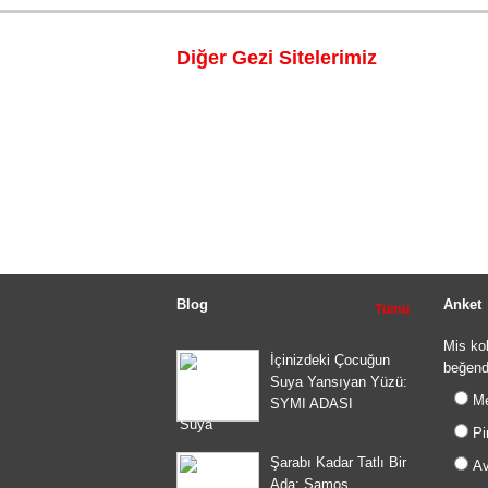
Diğer Gezi Sitelerimiz
Blog
Anket
Tümü
Mis ko
İçinizdeki Çocuğun
beğendi
Suya Yansıyan Yüzü:
Me
SYMI ADASI
Pir
Şarabı Kadar Tatlı Bir
Av
Ada: Samos